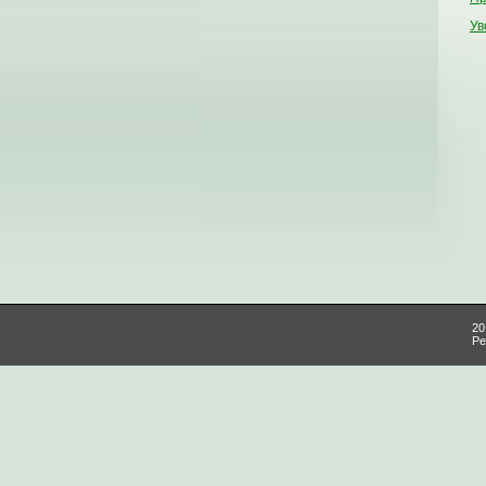
Ув
20
Ре