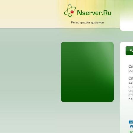
Регистрация доменов
W
Оп
се
Оп
ав
он
че
ав
пе
Пр