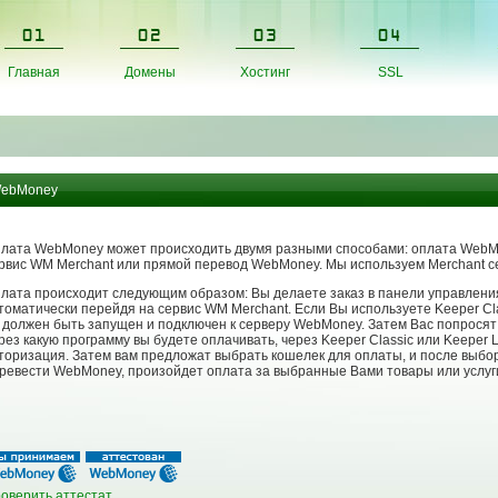
Главная
Домены
Хостинг
SSL
ebMoney
лата WebMoney может происходить двумя разными способами: оплата WebM
рвис WM Merchant или прямой перевод WebMoney. Мы используем Merchant с
лата происходит следующим образом: Вы делаете заказ в панели управления
томатически перейдя на сервис WM Merchant. Если Вы используете Keeper Cl
 должен быть запущен и подключен к серверу WebMoney. Затем Вас попросят 
рез какую программу вы будете оплачивать, через Keeper Classic или Keeper 
торизация. Затем вам предложат выбрать кошелек для оплаты, и после выбо
ревести WebMoney, произойдет оплата за выбранные Вами товары или услуг
оверить аттестат